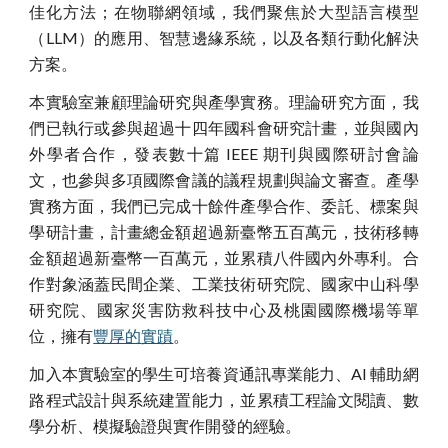
佳化方法；在物聯網領域，我們聚焦於大型語言模型
（LLM）的應用、智慧邊緣系統，以及各類行動化解決
方案。
本實驗室兼顧理論研究與產學實務。理論研究方面，我
們已執行或參與超過十四年國科會研究計畫，並與國內
外學者合作，發表數十篇 IEEE 期刊與國際研討會論
文，也參與多項國際會議的議程規劃與論文審查。產學
實務方面，我們已完成十餘件產學合作、委託、標案與
學研計畫，計畫總金額超過新臺幣五百萬元，技術移轉
金額超過新臺幣一百萬元，並累積八件國內外專利。合
作對象涵蓋民間企業、工業技術研究院、國家中山科學
研究院、國家災害防救科技中心及桃園國際機場等單
位，擁有
豐厚的
實蹟
。
加入本實驗室的學生可培養資通訊專業能力、AI 輔助網
路程式設計與系統建置能力，並累積工程論文閱讀、數
學分析、模擬驗證與實作開發的經驗。